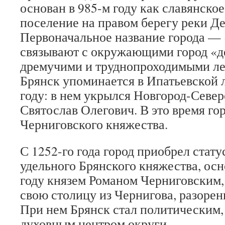
основан в 985-м году как славянско
поселение на правом берегу реки Д
Первоначальное название города —
связывают с окружающими город «
дремучими и труднопроходимыми ле
Брянск упоминается в Ипатьевской 
году: в нем укрылся Новгород-Север
Святослав Олегович. В это время гор
Черниговского княжества.
С 1252-го года город приобрел стату
удельного Брянского княжества, осн
году князем Романом Черниговским
свою столицу из Чернигова, разорен
При нем Брянск стал политическим,
духовным центром округи.